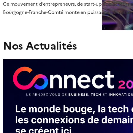
Ce mouvement d’entrepreneurs, de start-up et d’acteurs d
Bourgogne-Franche-Comté monte en puissance… Il n’atten
Nos Actualités