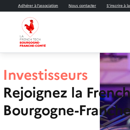
Adhérer à l’association
Nous contacter
S’inscrire à l
Incubateurs
Rejoignez la Frenc
Bourgogne-Franch