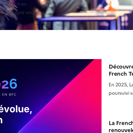
e la Tech en
d plus que vous.
Découvrez
French T
En 2025, L
poursuivi s
La Frenc
renouvel