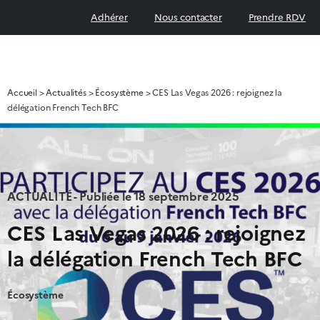
Adhérer
Nous contacter
Prendre RDV
Accueil
>
Actualités
>
Écosystème
>
CES Las Vegas 2026 : rejoignez la
délégation French Tech BFC
ACTUALITÉ - Publiée le
18 septembre 2025
CES Las Vegas 2026 : rejoignez
la délégation French Tech BFC
Écosystème