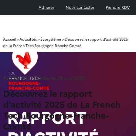
Adhérer
Nous contacter
Prendre RDV
Accueil
>
Actualités
>
Écosystème
>
Découvrez le rapport d’activité 2025
de La French Tech Bourgogne-Franche-Comté
ACTUALITÉ - Publiée le
28 mai 2026
Découvrez le rapport
d’activité 2025 de La French
Tech Bourgogne-Franche-
Comté