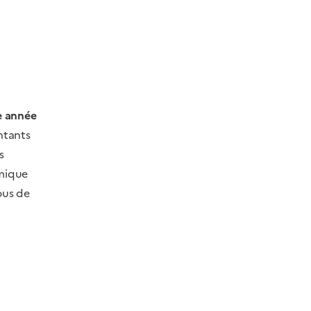
e année
ntants
s
amique
ous de