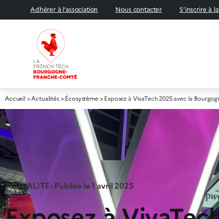
Adhérer à l’association
Nous contacter
S’inscrire à l
Accueil
>
Actualités
>
Écosystème
>
Exposez à VivaTech 2025 avec la Bourgo
ACTUALITÉ - Publiée le
1 avril 2025
Exposez à VivaTech