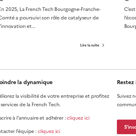
En 2025, La French Tech Bourgogne-Franche-
C’est
Comté a poursuivi son rôle de catalyseur de
l’éco
l’innovation et...
Bour
Lire la suite
oindre la dynamique
Restez 
iorez la visibilité de votre entreprise et profitez
Suivez n
 services de la French Tech.
communi
scrire à l’annuaire et adhérer :
cliquez ici
S'ins
tacter l’équipe :
cliquez ici