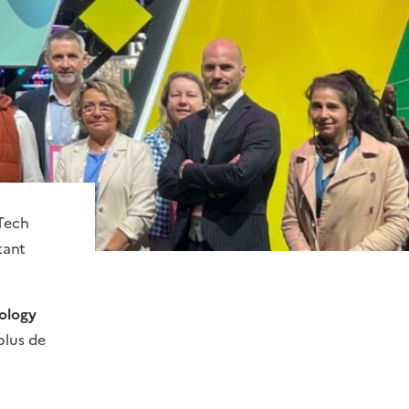
 Tech
tant
ology
plus de