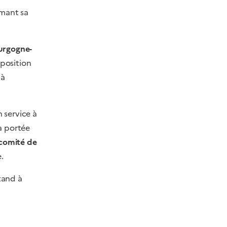
rmant sa
ourgogne-
xposition
 à
 service à
a portée
comité de
.
stand à