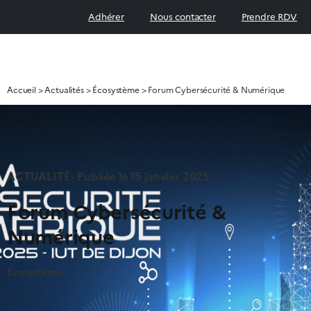
Adhérer
Nous contacter
Prendre RDV
Accueil
>
Actualités
>
Écosystème
>
Forum Cybersécurité & Numérique
ACTUALITÉ - Publiée le
15 janvier 2025
Forum Cybersécurité &
Numérique
Écosystème