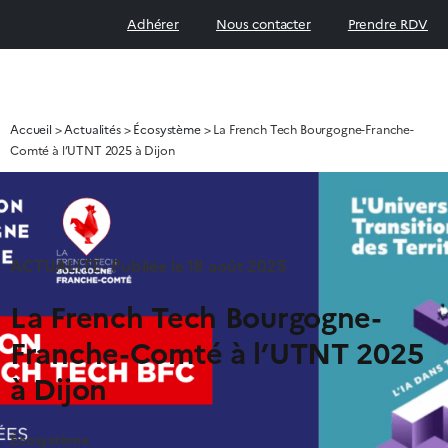
Adhérer
Nous contacter
Prendre RDV
Accueil
>
Actualités
>
Écosystème
>
La French Tech Bourgogne-Franche-
Comté à l’UTNT 2025 à Dijon
ACTUALITÉ - Publiée le
18 août 2025
La French Tech Bourgogne-
Franche-Comté à l’UTNT 2025
à Dijon
Écosystème