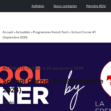
Adhérer
Nous contacter
Prendre RDV
Accueil
>
Actualités
>
Programmes French Tech
>
School Corner #1
(Septembre 2024)
ACTUALITÉ - Publiée le
24 septembre 2024
School Corner #1 (Septembre
2024)
Emploi