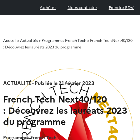
Adhérer
Nous contacter
Prendre RDV
Accueil
>
Actualités
>
Programmes French Tech
>
French Tech Next40/120
: Découvrez les lauréats 2023 du programme
ACTUALITÉ - Publiée le
21 février 2023
French Tech Next40/120
: Découvrez les lauréats 2023
du programme
Programmes French Tech