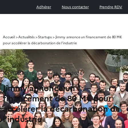
Adhérer
Nous contacter
Prendre RDV
Accueil
>
Actualités
>
Startups
>
Jimmy annonce un financement de 80 M€
pour accélérer la décarbonation de l’industrie
ACTUALITÉ - Publiée le
16 mars 2026
Jimmy annonce un
financement de 80 M€ pour
accélérer la décarbonation de
l’industrie