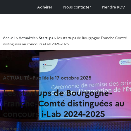
Adhérer
Nous contacter
Prendre RDV
Accueil
>
Actualités
>
Startups
>
Les startups de Bourgogne-Franche-Comté
distinguées au concours i-Lab 2024-2025
ACTUALITÉ - Publiée le
17 octobre 2025
Les startups de Bourgogne-
Franche-Comté distinguées au
concours i-Lab 2024-2025
Startups