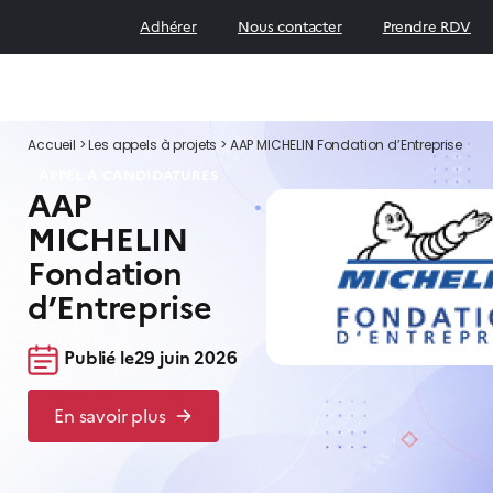
Adhérer
Nous contacter
Prendre RDV
Accueil
>
Les appels à projets
>
AAP MICHELIN Fondation d’Entreprise
APPEL À CANDIDATURES
AAP
MICHELIN
Fondation
d’Entreprise
Publié le
29 juin 2026
En savoir plus