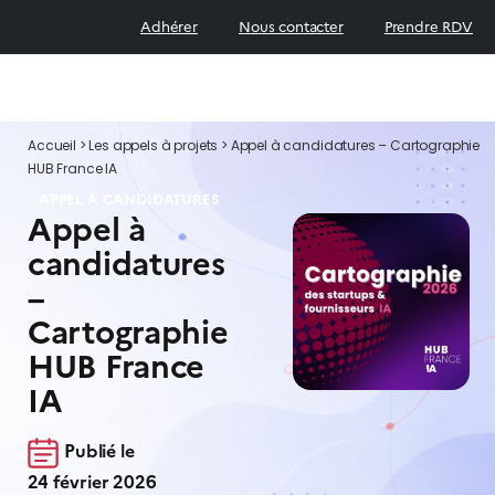
Adhérer
Nous contacter
Prendre RDV
Accueil
>
Les appels à projets
>
Appel à candidatures – Cartographie
HUB France IA
APPEL À CANDIDATURES
Appel à
candidatures
–
Cartographie
HUB France
IA
Publié le
24 février 2026