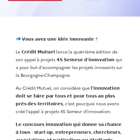
𝗩𝗼𝘂𝘀 𝗮𝘃𝗲𝘇 𝘂𝗻𝗲 𝗶𝗱𝗲́𝗲 𝗶𝗻𝗻𝗼𝘃𝗮𝗻𝘁𝗲 ?
Le 𝗖𝗿𝗲́𝗱𝗶𝘁 𝗠𝘂𝘁𝘂𝗲𝗹 lance la quatrième édition de
son appel à projets 𝟰𝗦 𝗦𝗲𝗺𝗲𝘂𝗿 𝗱’𝗶𝗻𝗻𝗼𝘃𝗮𝘁𝗶𝗼𝗻 qui
a pour but d’accompagner les projets innovants sur
la Bourgogne-Champagne.
Au Crédit Mutuel, on considère que 𝗹’𝗶𝗻𝗻𝗼𝘃𝗮𝘁𝗶𝗼𝗻
𝗱𝗼𝗶𝘁 𝘀𝗲 𝗳𝗮𝗶𝗿𝗲 𝗽𝗮𝗿 𝘁𝗼𝘂𝘀 𝗲𝘁 𝗽𝗼𝘂𝗿 𝘁𝗼𝘂𝘀 𝗮𝘂 𝗽𝗹𝘂𝘀
𝗽𝗿𝗲̀𝘀 𝗱𝗲𝘀 𝘁𝗲𝗿𝗿𝗶𝘁𝗼𝗶𝗿𝗲𝘀, c’est pourquoi nous avons
créé l’appel à projets 4S Semeur d’innovation.
𝗟𝗲 𝗰𝗼𝗻𝗰𝗼𝘂𝗿𝘀 𝗶𝗻𝗻𝗼𝘃𝗮𝘁𝗶𝗼𝗻 𝗾𝘂𝗶 𝗱𝗼𝗻𝗻𝗲 𝘀𝗮 𝗰𝗵𝗮𝗻𝗰𝗲
𝗮̀ 𝘁𝗼𝘂𝘀 : 𝘀𝘁𝗮𝗿𝘁-𝘂𝗽, 𝗲𝗻𝘁𝗿𝗲𝗽𝗿𝗲𝗻𝗲𝘂𝗿𝘀, 𝗰𝗵𝗲𝗿𝗰𝗵𝗲𝘂𝗿𝘀,