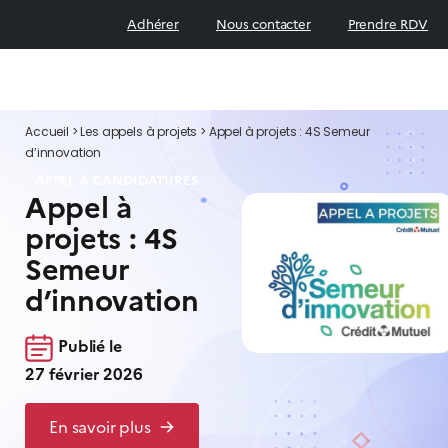
Adhérer
Nous contacter
Prendre RDV
Accueil
>
Les appels à projets
>
Appel à projets : 4S Semeur
d’innovation
APPEL À CANDIDATURES
Appel à
projets : 4S
Semeur
d’innovation
Publié le
27 février 2026
En savoir plus