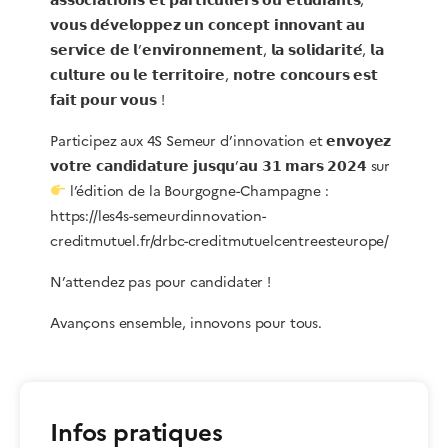
𝗮𝘀𝘀𝗼𝗰𝗶𝗮𝘁𝗶𝗼𝗻𝘀 𝗲𝘁 𝗽𝗮𝗿𝘁𝗶𝗰𝘂𝗹𝗶𝗲𝗿𝘀 𝗼𝘂 𝗲́𝘁𝘂𝗱𝗶𝗮𝗻𝘁𝘀,
𝘃𝗼𝘂𝘀 𝗱𝗲́𝘃𝗲𝗹𝗼𝗽𝗽𝗲𝘇 𝘂𝗻 𝗰𝗼𝗻𝗰𝗲𝗽𝘁 𝗶𝗻𝗻𝗼𝘃𝗮𝗻𝘁 𝗮𝘂
𝘀𝗲𝗿𝘃𝗶𝗰𝗲 𝗱𝗲 𝗹’𝗲𝗻𝘃𝗶𝗿𝗼𝗻𝗻𝗲𝗺𝗲𝗻𝘁, 𝗹𝗮 𝘀𝗼𝗹𝗶𝗱𝗮𝗿𝗶𝘁𝗲́, 𝗹𝗮
𝗰𝘂𝗹𝘁𝘂𝗿𝗲 𝗼𝘂 𝗹𝗲 𝘁𝗲𝗿𝗿𝗶𝘁𝗼𝗶𝗿𝗲, 𝗻𝗼𝘁𝗿𝗲 𝗰𝗼𝗻𝗰𝗼𝘂𝗿𝘀 𝗲𝘀𝘁
𝗳𝗮𝗶𝘁 𝗽𝗼𝘂𝗿 𝘃𝗼𝘂𝘀 !
Participez aux 4S Semeur d’innovation et 𝗲𝗻𝘃𝗼𝘆𝗲𝘇
𝘃𝗼𝘁𝗿𝗲 𝗰𝗮𝗻𝗱𝗶𝗱𝗮𝘁𝘂𝗿𝗲 𝗷𝘂𝘀𝗾𝘂’𝗮𝘂 𝟯𝟭 𝗺𝗮𝗿𝘀 𝟮𝟬𝟮𝟰 sur
l’édition de la Bourgogne-Champagne :
https://les4s-semeurdinnovation-
creditmutuel.fr/drbc-creditmutuelcentreesteurope/
N’attendez pas pour candidater !
Avançons ensemble, innovons pour tous.
Infos pratiques