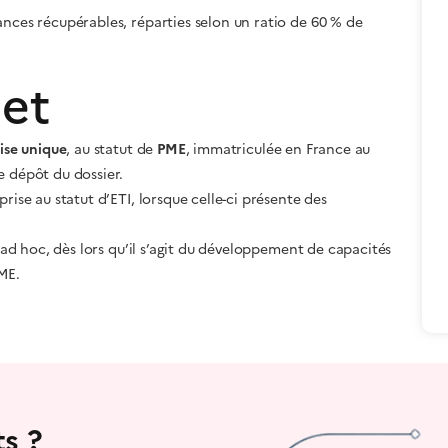
ances récupérables, réparties selon un ratio de 60 % de
jet
rise unique
, au statut de
PME
, immatriculée en France au
e dépôt du dossier.
rise au statut d’ETI, lorsque celle-ci présente des
e ad hoc, dès lors qu’il s’agit du développement de capacités
ME.
s ?