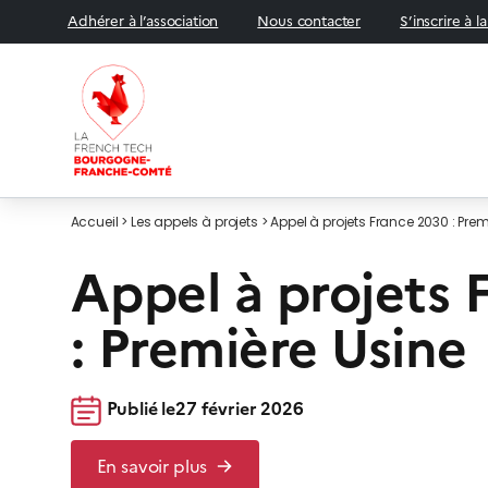
Adhérer à l’association
Nous contacter
S’inscrire à l
Accueil
>
Les appels à projets
>
Appel à projets France 2030 : Prem
APPEL À CANDIDATURES
Appel à projets 
: Première Usine
Publié le
27 février 2026
En savoir plus