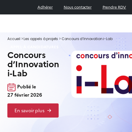
Adhérer
Nous contacter
Prendre RDV
Accueil
>
Les appels à projets
>
Concours d’Innovation i-Lab
APPEL À CANDIDATURES
Concours
d’Innovation
i-Lab
Publié le
27 février 2026
En savoir plus