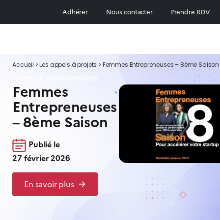
Adhérer
Nous contacter
Prendre RDV
Accueil
>
Les appels à projets
>
Femmes Entrepreneuses – 8ème Saison
APPEL À CANDIDATURES
Femmes
Entrepreneuses
– 8ème Saison
Publié le
27 février 2026
En savoir plus