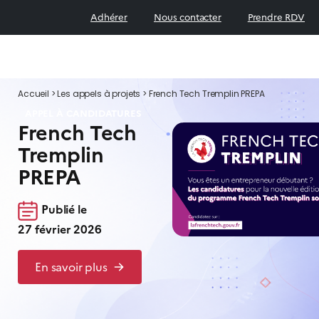
Adhérer
Nous contacter
Prendre RDV
Accueil
>
Les appels à projets
>
French Tech Tremplin PREPA
APPEL À CANDIDATURES
French Tech
Tremplin
PREPA
Publié le
27 février 2026
En savoir plus