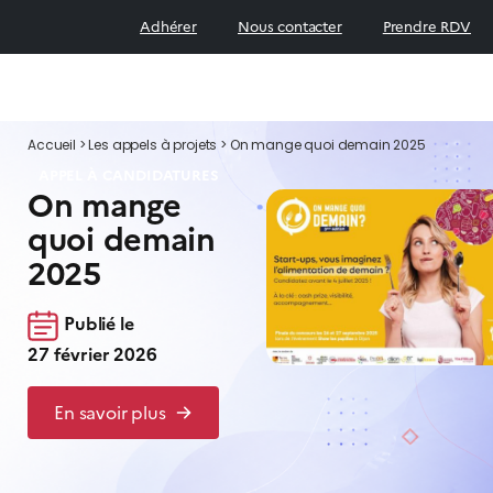
Adhérer
Nous contacter
Prendre RDV
Accueil
>
Les appels à projets
>
On mange quoi demain 2025
APPEL À CANDIDATURES
On mange
quoi demain
2025
Publié le
27 février 2026
En savoir plus