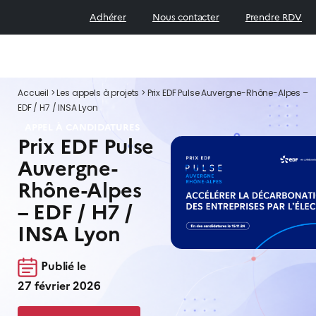
Adhérer
Nous contacter
Prendre RDV
Accueil
>
Les appels à projets
>
Prix EDF Pulse Auvergne-Rhône-Alpes –
EDF / H7 / INSA Lyon
APPEL À CANDIDATURES
Prix EDF Pulse
Auvergne-
Rhône-Alpes
– EDF / H7 /
INSA Lyon
Publié le
27 février 2026