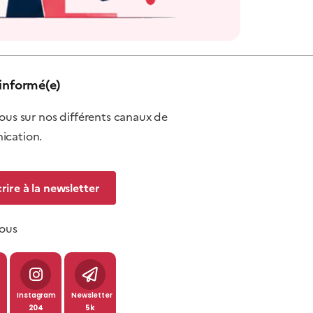
informé(e)
ous sur nos différents canaux de
cation.
crire à la newsletter
nous
Instagram
Newsletter
204
5k