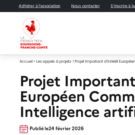
Adhérer à l’association
Nous contacter
S’inscrire à l
Accueil
>
Les appels à projets
>
Projet Important d’Intérêt Européen
APPEL À CANDIDATURES
Projet Important
Européen Comm
Intelligence artif
Publié le
24 février 2026