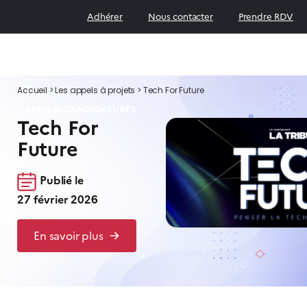
Adhérer
Nous contacter
Prendre RDV
Accueil
>
Les appels à projets
>
Tech For Future
APPEL À CANDIDATURES
Tech For
Future
Publié le
27 février 2026
En savoir plus