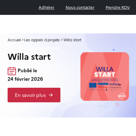
Adhérer
Nous contacter
Prendre RDV
Accueil
>
Les appels à projets
>
Willa start
APPEL À CANDIDATURES
Willa start
Publié le
24 février 2026
En savoir plus