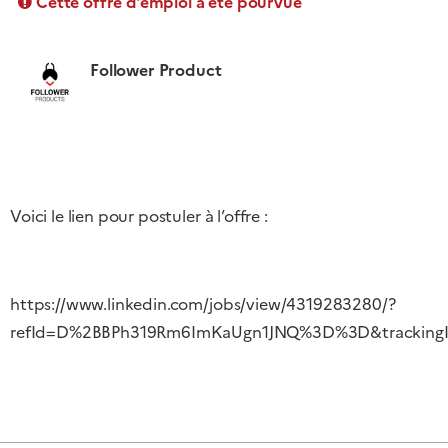
Cette offre d’emploi a été pourvue
Follower Product
Voici le lien pour postuler à l’offre :
https://www.linkedin.com/jobs/view/4319283280/?
refId=D%2BBPh319Rm6ImKaUgn1JNQ%3D%3D&trackin