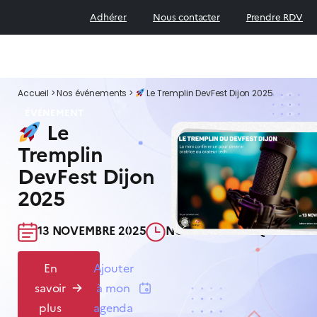
Adhérer
Nous contacter
Prendre RDV
Accueil
>
Nos événements
>
Le Tremplin DevFest Dijon 2025
ÉVÉNEMENT
Le
Tremplin
DevFest Dijon
2025
13 NOVEMBRE 2025​
NON COMMUNIQUÉ​
En
Ajouter
savoir
à mon
plus
agenda