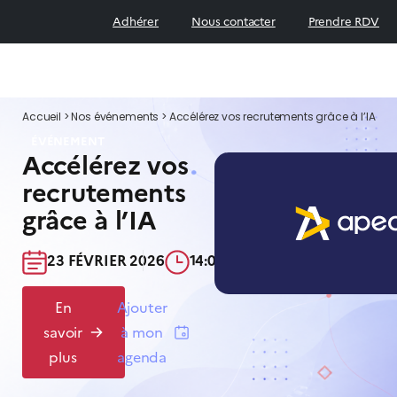
Adhérer
Nous contacter
Prendre RDV
Accueil
>
Nos événements
>
Accélérez vos recrutements grâce à l’IA
ÉVÉNEMENT
Accélérez vos
recrutements
grâce à l’IA
23 FÉVRIER 2026​
14:00-17:00​
En
Ajouter
savoir
à mon
plus
agenda