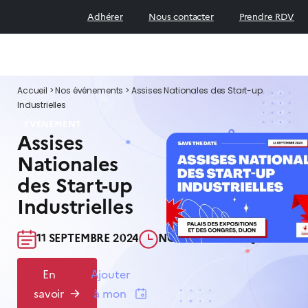
Adhérer
Nous contacter
Prendre RDV
Accueil
>
Nos événements
>
Assises Nationales des Start-up
Industrielles
ÉVÉNEMENT
Assises
Nationales
des Start-up
Industrielles
11 SEPTEMBRE 2024​
NON COMMUNIQUÉ​
En
Ajouter
savoir
à mon