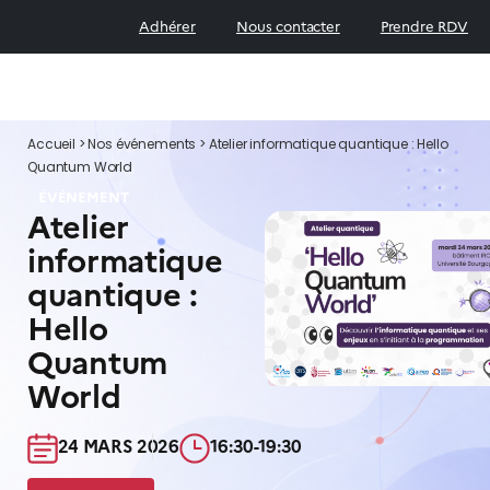
Adhérer
Nous contacter
Prendre RDV
Accueil
>
Nos événements
>
Atelier informatique quantique : Hello
Quantum World
ÉVÉNEMENT
Atelier
informatique
quantique :
Hello
Quantum
World
24 MARS 2026​
16:30-19:30​