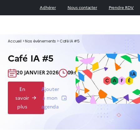
Adhérer
Nous contacter
Prendre RDV
Accueil
>
Nos événements
>
Café IA #5
ÉVÉNEMENT
Café IA #5
20 JANVIER 2026​
09:00-10:30​
En
Ajouter
savoir
à mon
plus
agenda