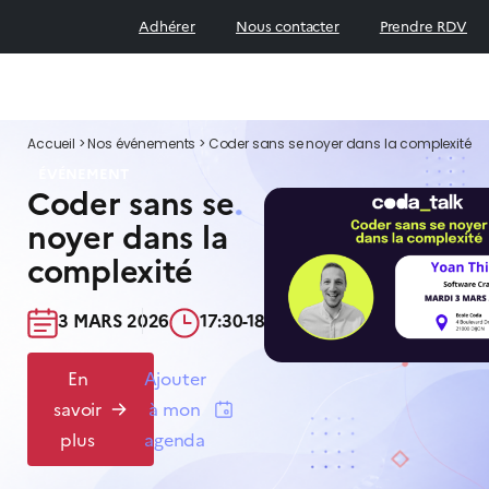
Adhérer
Nous contacter
Prendre RDV
Accueil
>
Nos événements
>
Coder sans se noyer dans la complexité
ÉVÉNEMENT
Coder sans se
noyer dans la
complexité
3 MARS 2026​
17:30-18:30​
En
Ajouter
savoir
à mon
plus
agenda