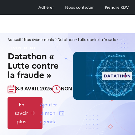
Adhérer
Nous contacter
Prendre RDV
Accueil
>
Nos événements
>
Datathon « Lutte contre la fraude »
ÉVÉNEMENT
Datathon «
Lutte contre
la fraude »
8-9 AVRIL 2025​
NON COMMUNIQUÉ​
En
Ajouter
savoir
à mon
plus
agenda