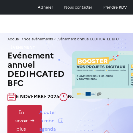
Adhérer
Nous contacter
Prendre RDV
Accueil
>
Nos événements
>
Evénement annuel DEDIHCATED BFC
ÉVÉNEMENT
Evénement
annuel
DEDIHCATED
BFC
6 NOVEMBRE 2025​
NON COMMUNIQUÉ​
En
Ajouter
savoir
à mon
plus
agenda