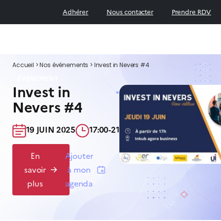
Adhérer
Nous contacter
Prendre RDV
Accueil
>
Nos événements
>
Invest in Nevers #4
ÉVÉNEMENT
Invest in
Nevers #4
19 JUIN 2025​
17:00-21:00​
En
Ajouter
savoir
à mon
plus
agenda