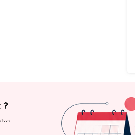
 ?
h Tech