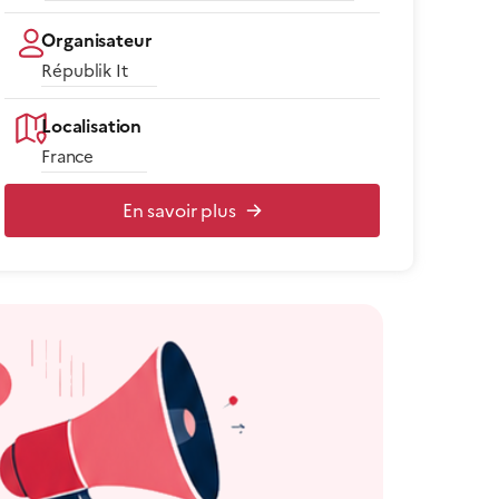
Organisateur
Républik It
Localisation
France
En savoir plus