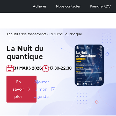
Adhérer
Nous contacter
Prendre RDV
Accueil
>
Nos événements
>
La Nuit du quantique
ÉVÉNEMENT
La Nuit du
quantique
31 MARS 2026​
17:30-22:30​
En
Ajouter
savoir
à mon
plus
agenda