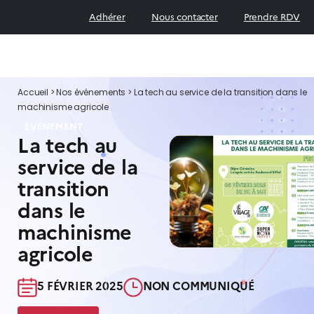
Adhérer
Nous contacter
Prendre RDV
Accueil
>
Nos événements
>
La tech au service de la transition dans le
machinisme agricole
ÉVÉNEMENT
La tech au
service de la
transition
dans le
machinisme
agricole
5 FÉVRIER 2025​
NON COMMUNIQUÉ​