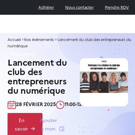
Adhérer
Nous contacter
Prendre RDV
Accueil
>
Nos événements
>
Lancement du club des entrepreneurs du
numérique
ÉVÉNEMENT
Lancement du
club des
entrepreneurs
du numérique
28 FÉVRIER 2025​
11:00-13:30​
En
Ajouter
savoir
à mon