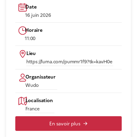
Date
16 juin 2026
Horaire
11:00​
Lieu
https://luma.com/pummr1f9?tk=kavH0e​
Organisateur
Wudo
Localisation
France
En savoir plus