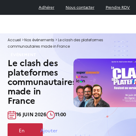
Adhérer
Nous contacter
Prendre RDV
Accueil
>
Nos événements
>
Le clash des plateformes
communautaires made in France
ÉVÉNEMENT
Le clash des
plateformes
communautaires
made in
France
16 JUIN 2026​
11:00​
En
Ajouter