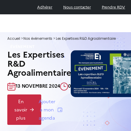
Adhérer
Nous contacter
Prendre RDV
Accueil
>
Nos événements
>
Les Expertises R&D Agroalimentaire
ÉVÉNEMENT
Les Expertises
R&D
Agroalimentaire
13 NOVEMBRE 2024​
09:30-13:30​
En
Ajouter
savoir
à mon
plus
agenda