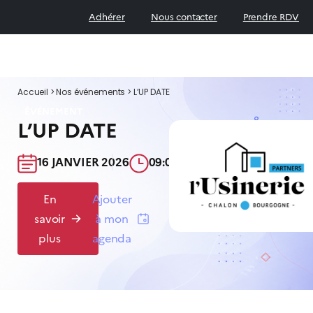
Adhérer
Nous contacter
Prendre RDV
Accueil
>
Nos événements
>
L’UP DATE
ÉVÉNEMENT
L’UP DATE
16 JANVIER 2026​
09:00-13:00​
En
Ajouter
savoir
à mon
plus
agenda