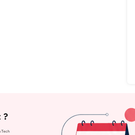
 ?
h Tech