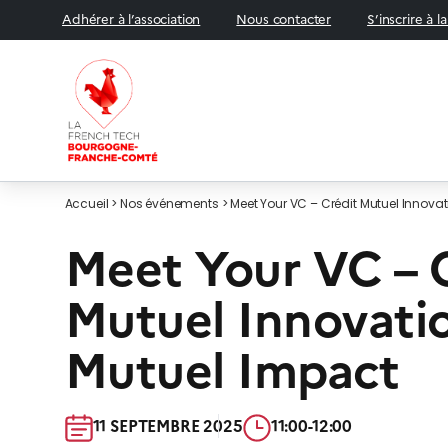
Adhérer à l’association
Nous contacter
S’inscrire à l
Accueil
>
Nos événements
>
Meet Your VC – Crédit Mutuel Innova
ÉVÉNEMENT
Meet Your VC – 
Mutuel Innovati
Mutuel Impact
11 SEPTEMBRE 2025​
11:00-12:00​