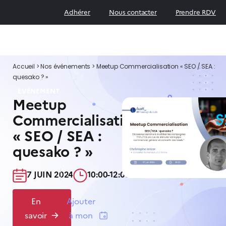
Adhérer
Nous contacter
Prendre RDV
Accueil
>
Nos événements
>
Meetup Commercialisation « SEO / SEA :
quesako ? »
ÉVÉNEMENT
Meetup
Commercialisation
« SEO / SEA :
quesako ? »
7 JUIN 2024​
10:00-12:00​
En
Ajouter
savoir
à mon