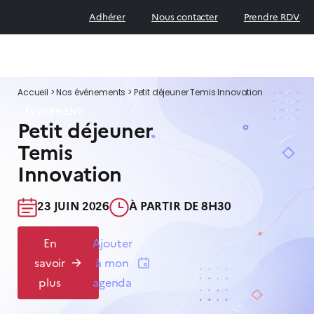
Adhérer
Nous contacter
Prendre RDV
Accueil
>
Nos événements
>
Petit déjeuner Temis Innovation
ÉVÉNEMENT
Petit déjeuner
Temis
Innovation
23 JUIN 2026​
À PARTIR DE 8H30​
En
Ajouter
savoir
à mon
plus
agenda