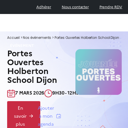
Adhérer
Nous contacter
Prendre RDV
Accueil
>
Nos événements
>
Portes Ouvertes Holberton School Dijon
ÉVÉNEMENT
Portes
Ouvertes
Holberton
School Dijon
7 MARS 2026​
9H30 - 12H30​
En
Ajouter
savoir
à mon
plus
agenda