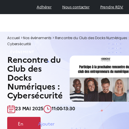
Adhérer
Nous contacter
Prendre RDV
Accueil
>
Nos événements
>
Rencontre du Club des Docks Numériques :
Cybersécurité
ÉVÉNEMENT
Rencontre du
Club des
Docks
Numériques :
Cybersécurité
23 MAI 2025​
11:00-13:30​
En
Ajouter