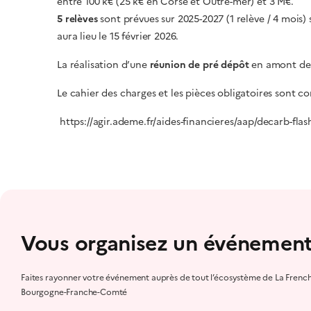
entre 100 k€ (25 k€ en Corse et Outre-mer) et 3 M€.
5 relèves
sont prévues
sur 2025-2027 (1 relève / 4 mois)
aura lieu le 15 février 2026.
La réalisation d’une
réunion de pré dépôt
en amont de 
Le cahier des charges et les pièces obligatoires sont cons
https://agir.ademe.fr/aides-financieres/aap/decarb-fla
Vous organisez un événement
Faites rayonner votre événement auprès de tout l’écosystème de La Frenc
Bourgogne-Franche-Comté