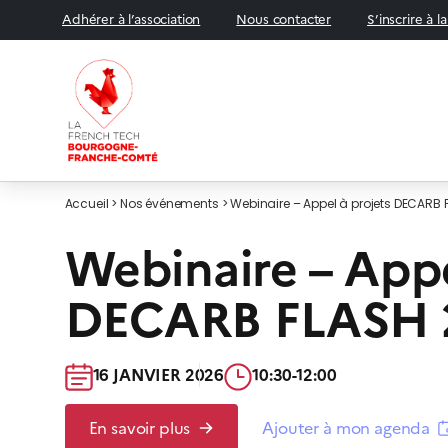
Adhérer à l’association
Nous contacter
S’inscrire à l
Accueil
>
Nos événements
>
Webinaire – Appel à projets DECARB
ÉVÉNEMENT
Webinaire – Appe
DECARB FLASH 
16 JANVIER 2026​
10:30-12:00​
En savoir plus
Ajouter à mon agenda